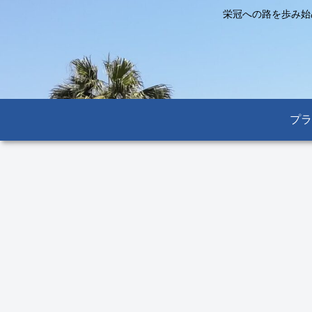
栄冠への路を歩み始
プラ