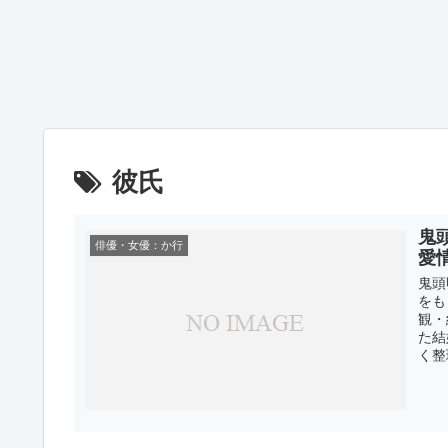
彼氏
鬼
俳優・女優：か行
愛
鬼頭
をも
観・
た結
く整