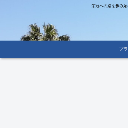
栄冠への路を歩み始
プラ