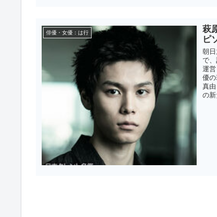
萩
俳優・女優：は行
ピ
朝日
で、
運営
優の
真由
の新