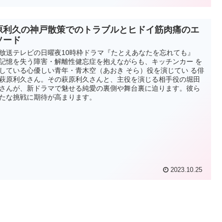
原利久の神戸散策でのトラブルとヒドイ筋肉痛のエ
ソード
放送テレビの日曜夜10時枠ドラマ『たとえあなたを忘れても』
記憶を失う障害・解離性健忘症を抱えながらも、キッチンカー を
している心優しい青年・青木空（あおき そら）役を演じてい る俳
萩原利久さん。その萩原利久さんと、主役を演じる相手役の堀田
さんが、新ドラマで魅せる純愛の裏側や舞台裏に迫ります。彼ら
たな挑戦に期待が高まります。
2023.10.25