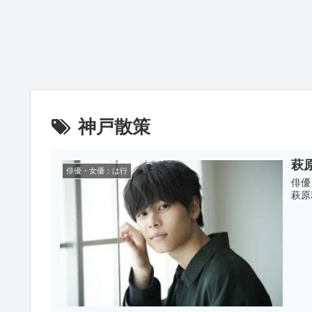
神戸散策
萩
俳優・女優：は行
俳優
萩原