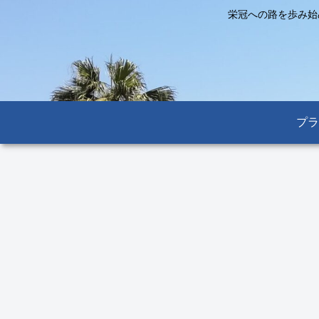
栄冠への路を歩み始
プラ