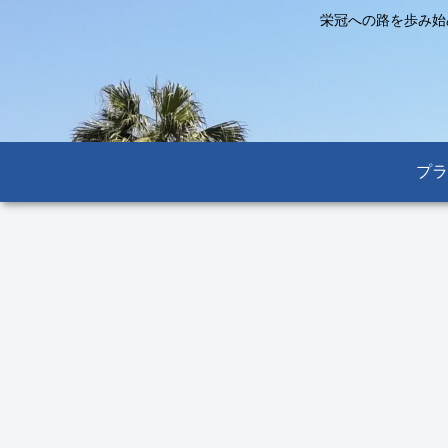
栄冠への路を歩み始
プラ