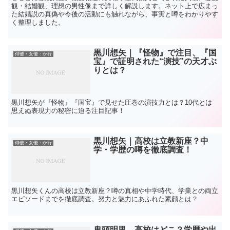
観・結婚観、理想の男性像まで詳しく解説します。ネット上で広まっ
た結婚説の真偽や今後の活動にも触れながら、事実と噂をわかりやす
く整理しました。
黒川想矢｜『怪物』で注目、『国
俳優・女優：か行
宝』で証明された“演技”の天才ぶ
りとは？
黒川想矢が『怪物』『国宝』で見せた圧巻の演技力とは？10代とは
思えぬ表現力の秘密に迫る注目記事！
黒川想矢｜高校は立教新座？中
俳優・女優：か行
学・学歴の噂を徹底調査！
黒川想矢くんの高校は立教新座？噂の真相や中学時代、学業との両立
エピソードまでを徹底調査。努力と魅力にあふれた素顔とは？
鬼頭明里、高校はどこ？学歴や出