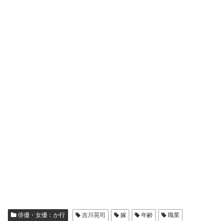
俳優・女優：か行
吉川晃司
嫁
年齢
職業