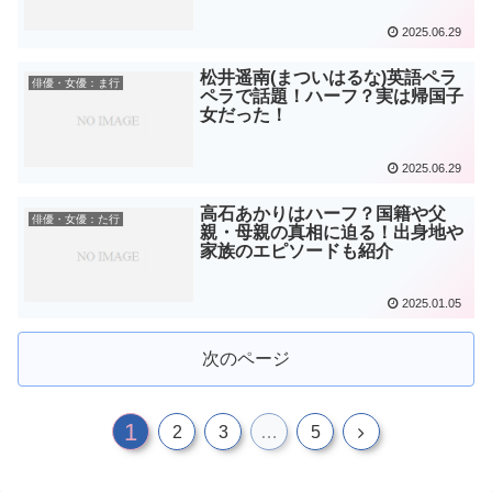
2025.06.29
松井遥南(まついはるな)英語ペラ
俳優・女優：ま行
ペラで話題！ハーフ？実は帰国子
女だった！
2025.06.29
高石あかりはハーフ？国籍や父
俳優・女優：た行
親・母親の真相に迫る！出身地や
家族のエピソードも紹介
2025.01.05
次のページ
1
2
3
…
5