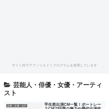
サイト内でアフィリエイトプログラムを使用しています
芸能人・俳優・女優・アーティ
スト
芋生悠出演CM一覧！ボートレー
俳優・女優：あ行
スCMで話題の魅力や歴代出演作