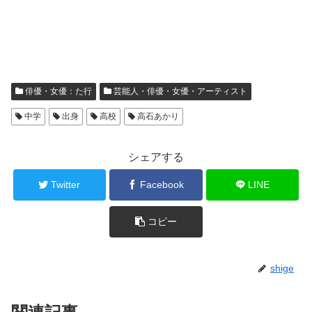
俳優・女優：た行
芸能人・俳優・女優・アーティスト
中学
出身
高校
高石あかり
シェアする
Twitter
Facebook
LINE
コピー
shige