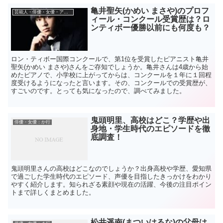
亀井聖矢(かめい まさや)のプロフ
芸能人・俳優・女優・アーティスト
ィール・コンクール受賞歴は？ロ
ンティボー優勝以前にも何度も？
ロン・ティボー国際コンクールで、第1位を受賞したピアニスト亀井
聖矢(かめい まさや)さんをご存知でしょうか。亀井さんは4歳から始
めたピアノで、小学校に上がってからは、コンクールを１年に１回程
度受けるようになったと言います。その、コンクールでの受賞歴が、
すごいのです。とっても気になったので、調べてみました。
鬼頭明里、高校はどこ？学歴や出
俳優・女優：か行
身地・学生時代のエピソードを徹
底調査！
鬼頭明里さんの高校はどこなのでしょうか？出身高校や学歴、愛知県
で過ごした学生時代のエピソード、声優を目指したきっかけをわかり
やすく紹介します。知られざる素顔や現在の活躍、今後の注目ポイン
トまで詳しくまとめました。
松井遥南(まついはるな)の父母は