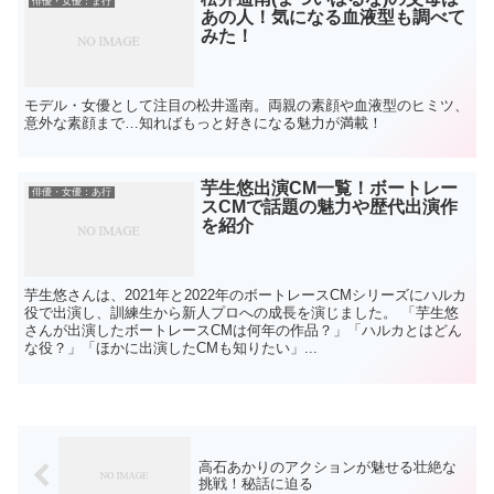
俳優・女優：ま行
あの人！気になる血液型も調べて
みた！
モデル・女優として注目の松井遥南。両親の素顔や血液型のヒミツ、
意外な素顔まで…知ればもっと好きになる魅力が満載！
芋生悠出演CM一覧！ボートレー
俳優・女優：あ行
スCMで話題の魅力や歴代出演作
を紹介
芋生悠さんは、2021年と2022年のボートレースCMシリーズにハルカ
役で出演し、訓練生から新人プロへの成長を演じました。 「芋生悠
さんが出演したボートレースCMは何年の作品？」「ハルカとはどん
な役？」「ほかに出演したCMも知りたい」...
高石あかりのアクションが魅せる壮絶な
挑戦！秘話に迫る