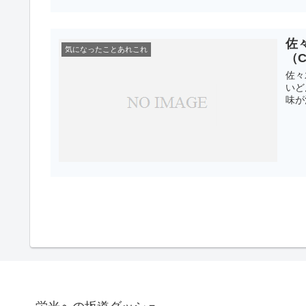
佐
気になったことあれこれ
（
佐々
いど
味が