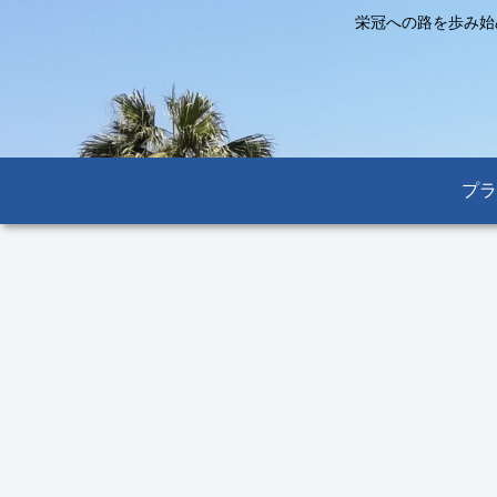
栄冠への路を歩み始
プラ