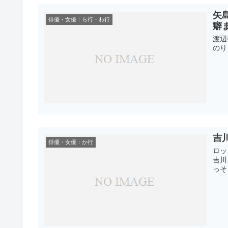
矢
俳優・女優：ら行・わ行
癖
渡辺
のり
吉
俳優・女優：か行
ロッ
吉川
っそ