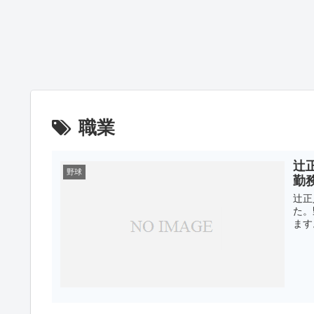
職業
辻
野球
勤
辻正
た。
ます