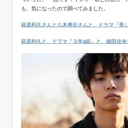
も、気になったので調べてみました。
萩原利久さんと八木勇征さんと、ドラマ『美し
萩原利久と、ドラマ『３年a組』と、細田佳央