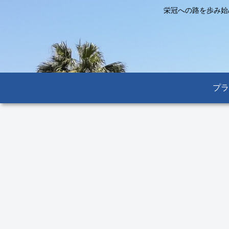
栄冠への路を歩み始
プラ