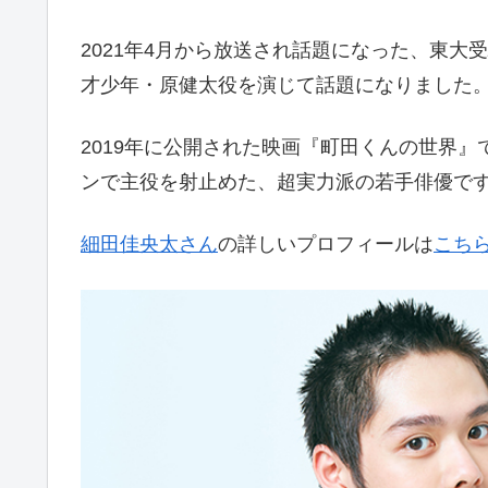
2021年4月から放送され話題になった、東大
才少年・原健太役を演じて話題になりました
2019年に公開された映画『町田くんの世界』
ンで主役を射止めた、超実力派の若手俳優で
細田佳央太さん
の詳しいプロフィールは
こち