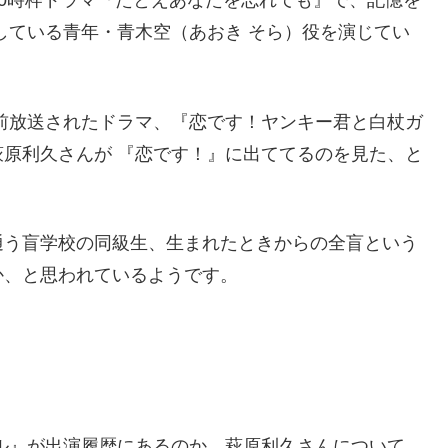
10時枠ドラマ『たとえあなたを忘れても』で、記憶を
している青年・青木空（あおき そら）役を演じてい
前放送されたドラマ、『恋です！ヤンキー君と白杖ガ
原利久さんが 『恋です！』に出ててるのを見た、と
通う盲学校の同級生、生まれたときからの全盲という
か、と思われているようです。
ル』が出演履歴にあるのか、萩原利久さんについて