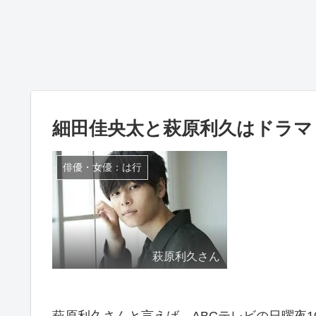
細田佳央太と萩原利久はドラマ
俳優・女優：は行
萩原利久さん